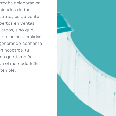
trecha colaboración
esidades de tus
strategias de venta
pertos en ventas
cuerdos, sino que
r relaciones sólidas
, generando confianza
on nosotros, tu
ino que también
en el mercado B2B,
tenible.